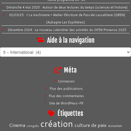
Dimanche 4 mai 2025 : Autour de deux lectures du temps (sciences et histoire)
01/03/25 : « La machinerie » Atelier d’écriture de Pascale Lassabliere (GBEN)
(Aubagne Les Espillières)
Décembre 2024 : Le nouveau calendrier des activités du GFEN Provence 2025
Aide à la navigation
Aide
à
la
Méta
navigation
Connexion
Flux des publications
Flux des commentaires
Site de WordPress-FR
Étiquettes
création
Cinema
culture de paix
congrès
distantiel