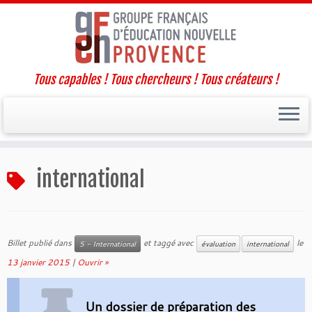
Tous capables ! Tous chercheurs ! Tous créateurs !
Passer
international
au
contenu
Billet publié dans
et taggé avec
le
5 - International
évaluation
international
13 janvier 2015
|
Ouvrir »
Un dossier de préparation des