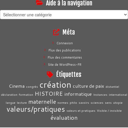
Aide à la navigation
Aide
à
la
Méta
navigation
Connexion
Flux des publications
Flux des commentaires
Site de WordPress-FR
Étiquettes
création
Cinema
culture de paix
congrès
distantiel
HISTOIRE
informatique
déclaration
formation
Instances
international
maternelle
langue
lecture
normes
philo
savoirs
sciences
sens
utopie
valeurs/pratiques
valeurs et pratiques
Visible / invisible
évaluation