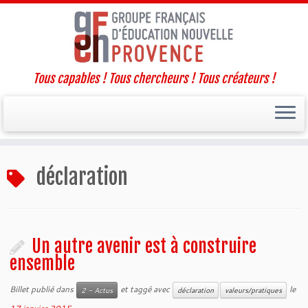
Tous capables ! Tous chercheurs ! Tous créateurs !
Passer
déclaration
au
contenu
Un autre avenir est à construire
ensemble
Billet publié dans
et taggé avec
le
2 - Actus
déclaration
valeurs/pratiques