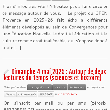
Plus d’infos très vite ! N’hésitez pas à faire circuler
ce message autour de vous. Le projet du GFEN
Provence en 2025-26 fait écho à différents
éléments développés au sein de Convergences pour
une Éducation Nouvelle le droit à l’éducation et à la
culture comme droit inaliénable, qui s’oppose donc à
toute […]
Dimanche 4 mai 2025 : Autour de deux
lectures du temps (sciences et histoire)
Billet publié dans
et taggé avec
1 - page d'accueil
2 - Actus
En Provence
le
21 avril 2025
Cinema
culture de paix
HISTOIRE
On s’inscrit par mail ou par sms (zérosix
88772553) “Si personne ne me demande ce qu’est