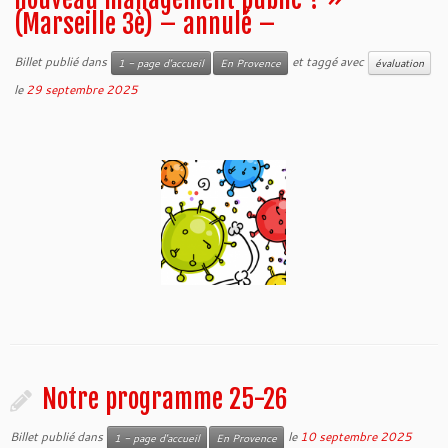
(Marseille 3è) – annulé –
Billet publié dans
et taggé avec
1 - page d'accueil
En Provence
évaluation
le
29 septembre 2025
Notre programme 25-26
Billet publié dans
le
10 septembre 2025
1 - page d'accueil
En Provence