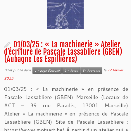
01/03/25 : « La machinerie » Atelier
d’écriture de Pascale Lassabliere (GBEN)
(Aubagne Les Espillières)
Billet publié dans
le
27 février
1 - page d'accueil
2 - Actus
En Provence
2025
01/03/25 : « La machinerie » en présence de
Pascale Lassabliere (GBEN) Marseille (Locaux de
ACT – 39 rue Paradis, 13001 Marseille)
Atelier « La machinerie » en présence de Pascale
Lassabliere (GBEN) Site de Pascale Lassabliere :
https://www.motsart.be/ À partir d’un atelier qui a