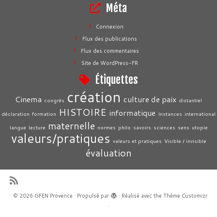
Méta
navigation
Connexion
Flux des publications
Flux des commentaires
Site de WordPress-FR
Étiquettes
création
Cinema
culture de paix
congrès
distantiel
HISTOIRE
informatique
déclaration
formation
Instances
international
maternelle
langue
lecture
normes
philo
savoirs
sciences
sens
utopie
valeurs/pratiques
valeurs et pratiques
Visible / invisible
évaluation
·
© 2026
GFEN Provence
·
Propulsé par
·
Réalisé avec the
Thème Customizr
·