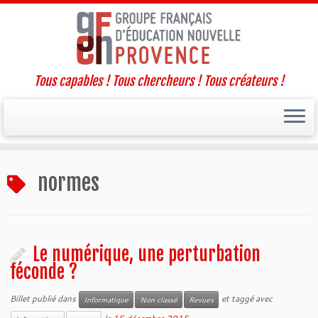
Tous capables ! Tous chercheurs ! Tous créateurs !
Passer
normes
au
contenu
Le numérique, une perturbation
féconde ?
Billet publié dans
et taggé avec
Informatique
Non classé
Revues