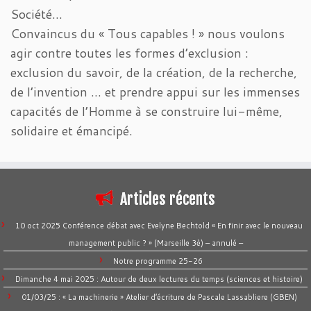
Société…
Convaincus du « Tous capables ! » nous voulons
agir contre toutes les formes d’exclusion :
exclusion du savoir, de la création, de la recherche,
de l’invention … et prendre appui sur les immenses
capacités de l’Homme à se construire lui-même,
solidaire et émancipé.
Articles récents
10 oct 2025 Conférence débat avec Evelyne Bechtold « En finir avec le nouveau
management public ? » (Marseille 3è) – annulé –
Notre programme 25-26
Dimanche 4 mai 2025 : Autour de deux lectures du temps (sciences et histoire)
01/03/25 : « La machinerie » Atelier d’écriture de Pascale Lassabliere (GBEN)