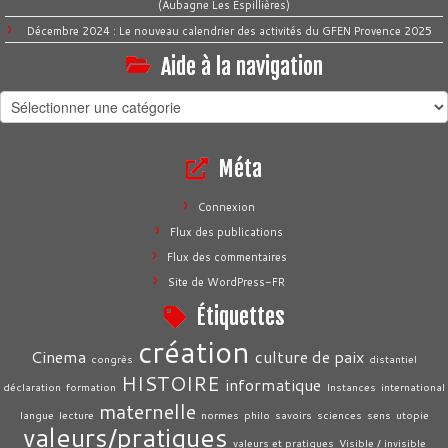
(Aubagne Les Espillières)
Décembre 2024 : Le nouveau calendrier des activités du GFEN Provence 2025
Aide à la navigation
Aide
à
la
Méta
navigation
Connexion
Flux des publications
Flux des commentaires
Site de WordPress-FR
Étiquettes
création
Cinema
culture de paix
congrès
distantiel
HISTOIRE
informatique
déclaration
formation
Instances
international
maternelle
langue
lecture
normes
philo
savoirs
sciences
sens
utopie
valeurs/pratiques
valeurs et pratiques
Visible / invisible