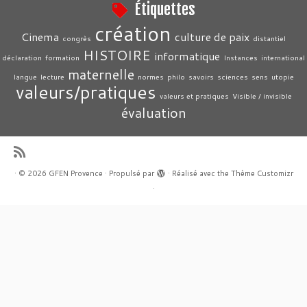
Étiquettes
création
Cinema
culture de paix
congrès
distantiel
HISTOIRE
informatique
déclaration
formation
Instances
international
maternelle
langue
lecture
normes
philo
savoirs
sciences
sens
utopie
valeurs/pratiques
valeurs et pratiques
Visible / invisible
évaluation
·
© 2026
GFEN Provence
·
Propulsé par
·
Réalisé avec the
Thème Customizr
·