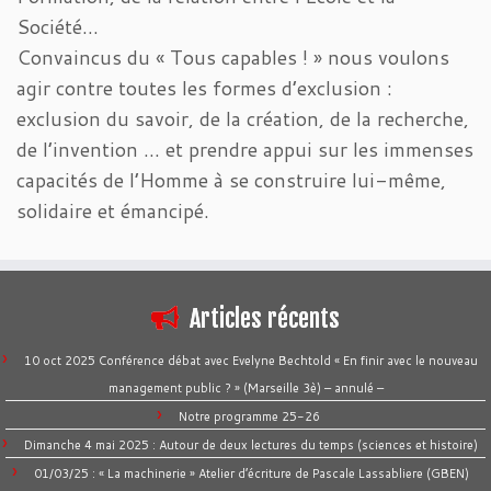
Société…
Convaincus du « Tous capables ! » nous voulons
agir contre toutes les formes d’exclusion :
exclusion du savoir, de la création, de la recherche,
de l’invention … et prendre appui sur les immenses
capacités de l’Homme à se construire lui-même,
solidaire et émancipé.
Articles récents
10 oct 2025 Conférence débat avec Evelyne Bechtold « En finir avec le nouveau
management public ? » (Marseille 3è) – annulé –
Notre programme 25-26
Dimanche 4 mai 2025 : Autour de deux lectures du temps (sciences et histoire)
01/03/25 : « La machinerie » Atelier d’écriture de Pascale Lassabliere (GBEN)