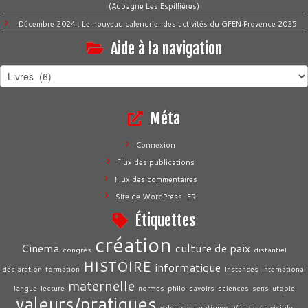
(Aubagne Les Espillières)
Décembre 2024 : Le nouveau calendrier des activités du GFEN Provence 2025
Aide à la navigation
Aide
à
la
Méta
navigation
Connexion
Flux des publications
Flux des commentaires
Site de WordPress-FR
Étiquettes
création
Cinema
culture de paix
congrès
distantiel
HISTOIRE
informatique
déclaration
formation
Instances
international
maternelle
langue
lecture
normes
philo
savoirs
sciences
sens
utopie
valeurs/pratiques
valeurs et pratiques
Visible / invisible