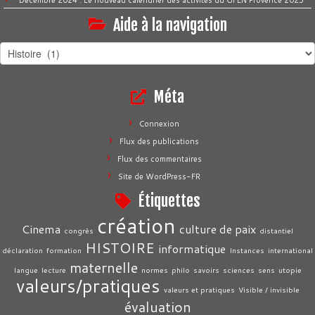
Aide à la navigation
Aide
à
la
Méta
navigation
Connexion
Flux des publications
Flux des commentaires
Site de WordPress-FR
Étiquettes
création
Cinema
culture de paix
congrès
distantiel
HISTOIRE
informatique
déclaration
formation
Instances
international
maternelle
langue
lecture
normes
philo
savoirs
sciences
sens
utopie
valeurs/pratiques
valeurs et pratiques
Visible / invisible
évaluation