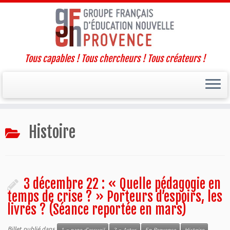
Tous capables ! Tous chercheurs ! Tous créateurs !
Passer
Histoire
au
contenu
3 décembre 22 : « Quelle pédagogie en
temps de crise ? » Porteurs d’espoirs, les
livres ? (Séance reportée en mars)
Billet publié dans
1 - page d'accueil
2 - Actus
En Provence
Histoire