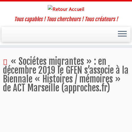
Tous capables ! Tous chercheurs ! Tous créateurs !
Passer
« Sociétes migrantes » : en
au
contenu
décembre 2019 le GFEN s’associe à la
Biennale « Histoires / mémoires »
de ACT Marseille (approches.fr)