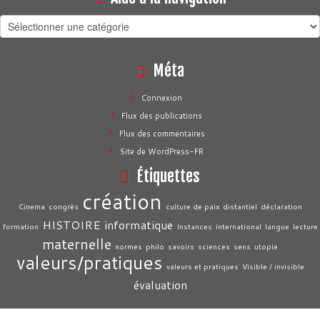
Aide
à
la
Méta
navigation
Connexion
Flux des publications
Flux des commentaires
Site de WordPress-FR
Étiquettes
création
Cinema
congrès
culture de paix
distantiel
déclaration
HISTOIRE
informatique
formation
Instances
international
langue
lecture
maternelle
normes
philo
savoirs
sciences
sens
utopie
valeurs/pratiques
valeurs et pratiques
Visible / invisible
évaluation