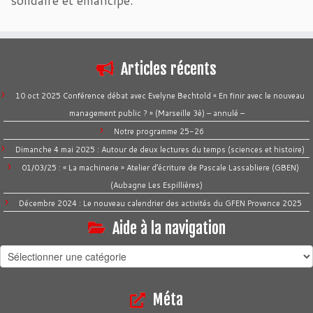
solidaire et émancipé.
Articles récents
10 oct 2025 Conférence débat avec Evelyne Bechtold « En finir avec le nouveau
management public ? » (Marseille 3è) – annulé –
Notre programme 25-26
Dimanche 4 mai 2025 : Autour de deux lectures du temps (sciences et histoire)
01/03/25 : « La machinerie » Atelier d’écriture de Pascale Lassabliere (GBEN)
(Aubagne Les Espillières)
Décembre 2024 : Le nouveau calendrier des activités du GFEN Provence 2025
Aide à la navigation
Aide
à
la
Méta
navigation