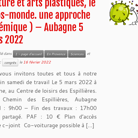
ture et arts plastiques, le
os-monde. une approche
émique ) – Aubagne 5
s 2022
lié dans
et
1 - page d'accueil
En Provence
Sciences
c
le
16 février 2022
congrès
ous invitons toutes et tous à notre
in samedi de travail Le 5 mars 2022 à
e, au Centre de loisirs des Espillières.
Chemin des Espillières, Aubagne
il : 9h00 – Fin des travaux : 17h00
 partagé. PAF : 10 € Plan d’accès
e c-joint Co-voiturage possible à […]