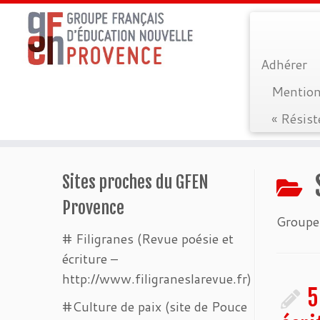
Adhérer
Mention
« Résist
Passer
au
Sites proches du GFEN
contenu
Provence
Groupe
# Filigranes (Revue poésie et
écriture –
http://www.filigraneslarevue.fr)
5
#Culture de paix (site de Pouce