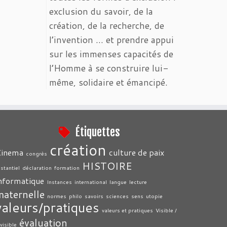
exclusion du savoir, de la
création, de la recherche, de
l’invention … et prendre appui
sur les immenses capacités de
l’Homme à se construire lui-
même, solidaire et émancipé.
Étiquettes
création
Cinema
culture de paix
congrès
HISTOIRE
istantiel
déclaration
formation
nformatique
Instances
international
langue
lecture
maternelle
normes
philo
savoirs
sciences
sens
utopie
valeurs/pratiques
valeurs et pratiques
Visible /
évaluation
nvisible