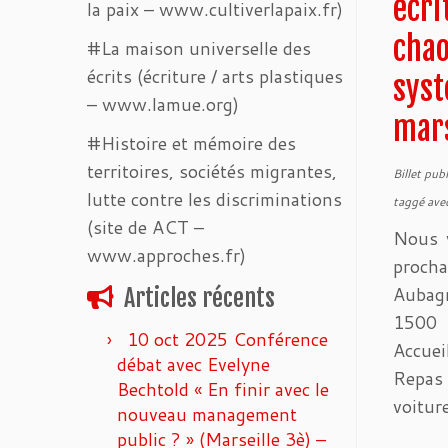
écri
la paix – www.cultiverlapaix.fr)
cha
#La maison universelle des
écrits (écriture / arts plastiques
syst
– www.lamue.org)
mar
#Histoire et mémoire des
territoires, sociétés migrantes,
Billet pub
lutte contre les discriminations
taggé ave
(site de ACT –
Nous v
www.approches.fr)
procha
Aubagn
Articles récents
1500 
10 oct 2025 Conférence
Accue
débat avec Evelyne
Repas
Bechtold « En finir avec le
voitur
nouveau management
public ? » (Marseille 3è) –