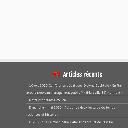
Articles récents
10 oct 2025 Conférence débat avec Evelyne Bechtold « En finir
avec le nouveau management public ? » (Marseille 3è) – annulé –
Notre programme 25-26
Dimanche 4 mai 2025 : Autour de deux lectures du temps
(sciences et histoire)
01/03/25 : « La machinerie » Atelier d’écriture de Pascale