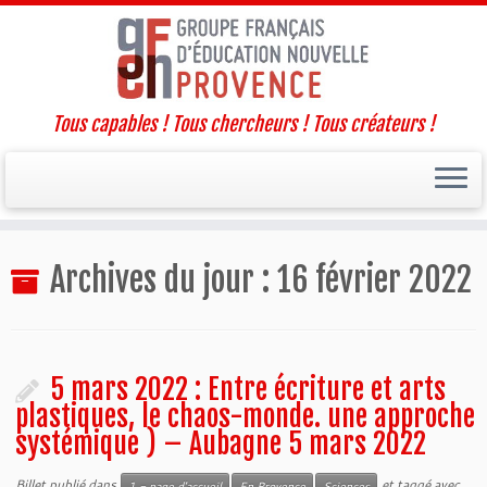
Tous capables ! Tous chercheurs ! Tous créateurs !
Passer
Archives du jour :
16 février 2022
au
contenu
5 mars 2022 : Entre écriture et arts
plastiques, le chaos-monde. une approche
systémique ) – Aubagne 5 mars 2022
Billet publié dans
et taggé avec
1 - page d'accueil
En Provence
Sciences