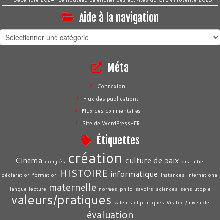
Aide à la navigation
Aide
à
la
Méta
navigation
Connexion
Flux des publications
Flux des commentaires
Site de WordPress-FR
Étiquettes
création
Cinema
culture de paix
congrès
distantiel
HISTOIRE
informatique
déclaration
formation
Instances
international
maternelle
langue
lecture
normes
philo
savoirs
sciences
sens
utopie
valeurs/pratiques
valeurs et pratiques
Visible / invisible
évaluation