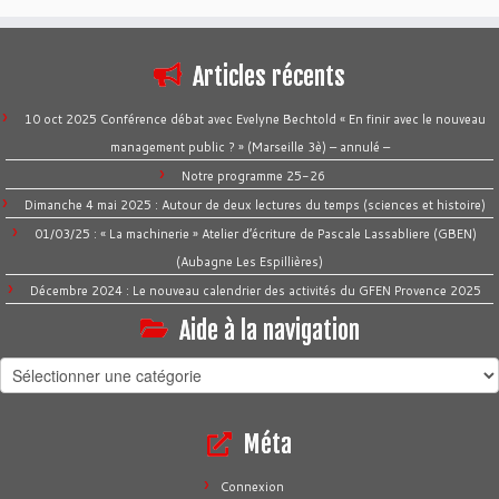
Articles récents
10 oct 2025 Conférence débat avec Evelyne Bechtold « En finir avec le nouveau
management public ? » (Marseille 3è) – annulé –
Notre programme 25-26
Dimanche 4 mai 2025 : Autour de deux lectures du temps (sciences et histoire)
01/03/25 : « La machinerie » Atelier d’écriture de Pascale Lassabliere (GBEN)
(Aubagne Les Espillières)
Décembre 2024 : Le nouveau calendrier des activités du GFEN Provence 2025
Aide à la navigation
Aide
à
la
Méta
navigation
Connexion