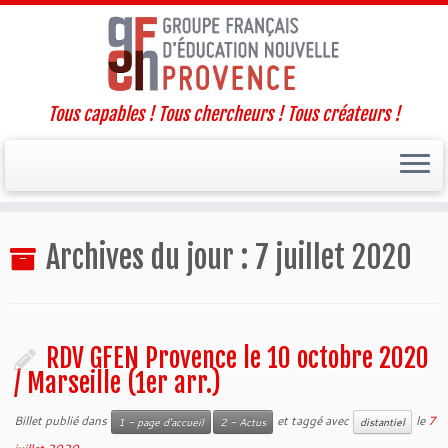
Tous capables ! Tous chercheurs ! Tous créateurs !
Passer
Archives du jour :
7 juillet 2020
au
contenu
RDV GFEN Provence le 10 octobre 2020
/ Marseille (1er arr.)
Billet publié dans
et taggé avec
le
7
1 - page d'accueil
2 - Actus
distantiel