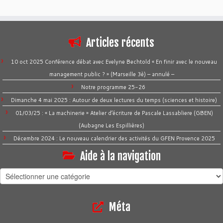
Articles récents
10 oct 2025 Conférence débat avec Evelyne Bechtold « En finir avec le nouveau
management public ? » (Marseille 3è) – annulé –
Notre programme 25-26
Dimanche 4 mai 2025 : Autour de deux lectures du temps (sciences et histoire)
01/03/25 : « La machinerie » Atelier d’écriture de Pascale Lassabliere (GBEN)
(Aubagne Les Espillières)
Décembre 2024 : Le nouveau calendrier des activités du GFEN Provence 2025
Aide à la navigation
Aide
à
la
Méta
navigation