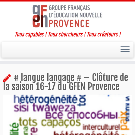
Tous capables ! Tous chercheurs ! Tous créateurs !
Passer
# langue langage # – Clôture de
au
contenu
la saison 16-17 du GFEN Provence