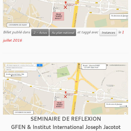
Billet publié dans
et taggé avec
le
1
2 - Actus
Au plan national
Instances
juillet 2016
SEMINAIRE DE REFLEXION
GFEN & Institut International Joseph Jacotot