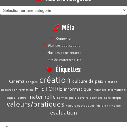
Aide
à
la
Méta
navigation
Connexion
Flux des publications
Flux des commentaires
Site de WordPress-FR
Étiquettes
création
Cinema
culture de paix
congrès
distantiel
HISTOIRE
informatique
déclaration
formation
Instances
international
maternelle
langue
lecture
normes
philo
savoirs
sciences
sens
utopie
valeurs/pratiques
valeurs et pratiques
Visible / invisible
évaluation