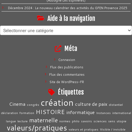
(Aubagne Les Espillières)
Décembre 2024 : Le nouveau calendrier des activités du GFEN Provence 2025
Aide à la navigation
Aide
à
la
Méta
navigation
Connexion
Flux des publications
Flux des commentaires
Site de WordPress-FR
Étiquettes
création
Cinema
culture de paix
congrès
distantiel
HISTOIRE
informatique
déclaration
formation
Instances
international
maternelle
langue
lecture
normes
philo
savoirs
sciences
sens
utopie
valeurs/pratiques
valeurs et pratiques
Visible / invisible