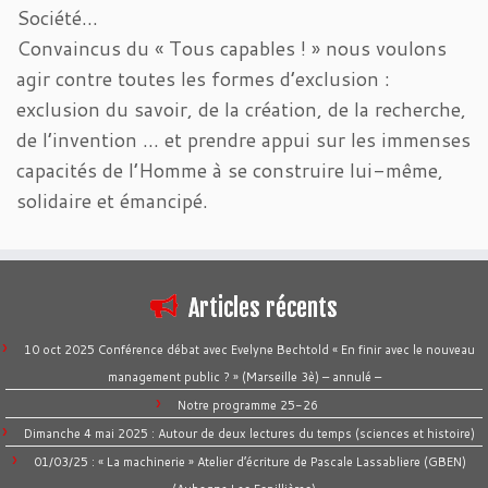
Société…
Convaincus du « Tous capables ! » nous voulons
agir contre toutes les formes d’exclusion :
exclusion du savoir, de la création, de la recherche,
de l’invention … et prendre appui sur les immenses
capacités de l’Homme à se construire lui-même,
solidaire et émancipé.
Articles récents
10 oct 2025 Conférence débat avec Evelyne Bechtold « En finir avec le nouveau
management public ? » (Marseille 3è) – annulé –
Notre programme 25-26
Dimanche 4 mai 2025 : Autour de deux lectures du temps (sciences et histoire)
01/03/25 : « La machinerie » Atelier d’écriture de Pascale Lassabliere (GBEN)