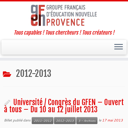
Tous capables ! Tous chercheurs ! Tous créateurs !
Passer
2012-2013
au
contenu
Université / Congrès du GFEN – Ouvert
à tous – Du 10 au 12 juillet 2013
Billet publié dans
le
17 mai 2013
2011-2012
2012-2013
3 - Archives