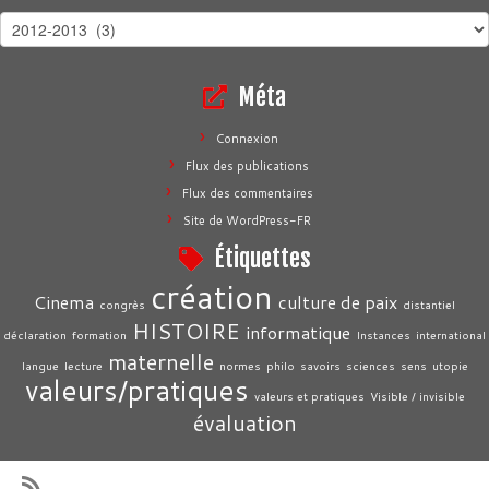
Aide
à
la
Méta
navigation
Connexion
Flux des publications
Flux des commentaires
Site de WordPress-FR
Étiquettes
création
Cinema
culture de paix
congrès
distantiel
HISTOIRE
informatique
déclaration
formation
Instances
international
maternelle
langue
lecture
normes
philo
savoirs
sciences
sens
utopie
valeurs/pratiques
valeurs et pratiques
Visible / invisible
évaluation