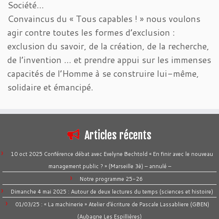
Société…
Convaincus du « Tous capables ! » nous voulons
agir contre toutes les formes d’exclusion :
exclusion du savoir, de la création, de la recherche,
de l’invention … et prendre appui sur les immenses
capacités de l’Homme à se construire lui-même,
solidaire et émancipé.
Articles récents
10 oct 2025 Conférence débat avec Evelyne Bechtold « En finir avec le nouveau
management public ? » (Marseille 3è) – annulé –
Notre programme 25-26
Dimanche 4 mai 2025 : Autour de deux lectures du temps (sciences et histoire)
01/03/25 : « La machinerie » Atelier d’écriture de Pascale Lassabliere (GBEN)
(Aubagne Les Espillières)