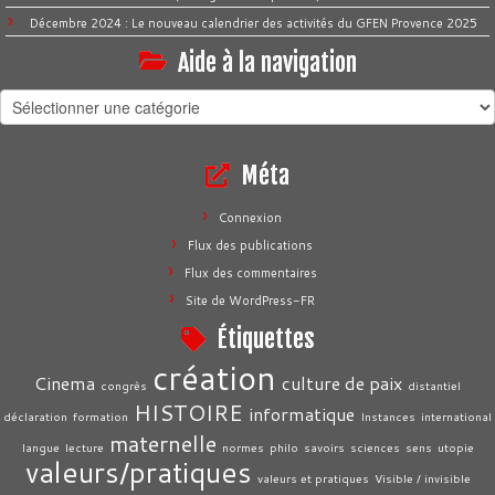
Décembre 2024 : Le nouveau calendrier des activités du GFEN Provence 2025
Aide à la navigation
Aide
à
la
Méta
navigation
Connexion
Flux des publications
Flux des commentaires
Site de WordPress-FR
Étiquettes
création
Cinema
culture de paix
congrès
distantiel
HISTOIRE
informatique
déclaration
formation
Instances
international
maternelle
langue
lecture
normes
philo
savoirs
sciences
sens
utopie
valeurs/pratiques
valeurs et pratiques
Visible / invisible