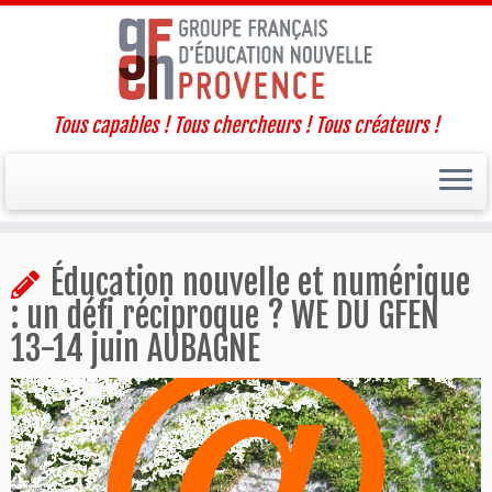
Tous capables ! Tous chercheurs ! Tous créateurs !
Passer
Éducation nouvelle et numérique
au
contenu
: un défi réciproque ? WE DU GFEN
13-14 juin AUBAGNE