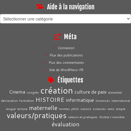
Aide à la navigation
Aide
à
la
Méta
navigation
Connexion
Flux des publications
Flux des commentaires
Site de WordPress-FR
Étiquettes
création
Cinema
culture de paix
congrès
distantiel
HISTOIRE
informatique
déclaration
formation
Instances
international
maternelle
langue
lecture
normes
philo
savoirs
sciences
sens
utopie
valeurs/pratiques
valeurs et pratiques
Visible / invisible
évaluation