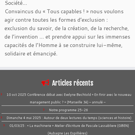
Société…
Convaincus du « Tous capables ! » nous voulons
agir contre toutes les formes d’exclusion :
exclusion du savoir, de la création, de la recherche,
de l’invention … et prendre appui sur les immenses
capacités de l’Homme à se construire lui-même,
solidaire et émancipé.
Articles récents
10 oct 2025 Conférence débat avec Evelyne Bechtold « En finir avec le nouveau
management public ? » (Marseille 3è) – annulé –
Notre programme 25-26
Dimanche 4 mai 2025 : Autour de deux lectures du temps (sciences et histoire)
01/03/25 : « La machinerie » Atelier d’écriture de Pascale Lassabliere (GBEN)
(Aubagne Les Espillières)