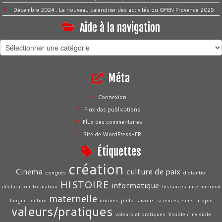
Décembre 2024 : Le nouveau calendrier des activités du GFEN Provence 2025
Aide à la navigation
Aide
à
la
Méta
navigation
Connexion
Flux des publications
Flux des commentaires
Site de WordPress-FR
Étiquettes
création
Cinema
culture de paix
congrès
distantiel
HISTOIRE
informatique
déclaration
formation
Instances
international
maternelle
langue
lecture
normes
philo
savoirs
sciences
sens
utopie
valeurs/pratiques
valeurs et pratiques
Visible / invisible