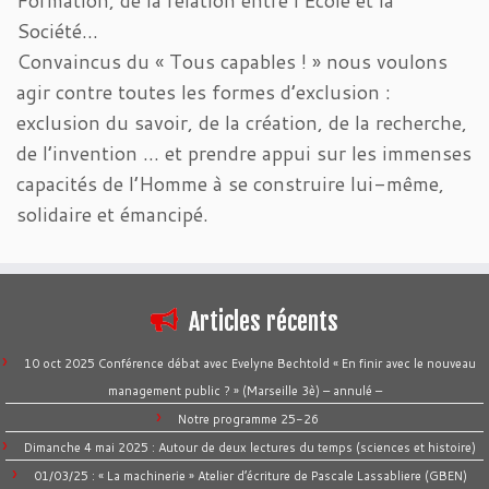
Société…
Convaincus du « Tous capables ! » nous voulons
agir contre toutes les formes d’exclusion :
exclusion du savoir, de la création, de la recherche,
de l’invention … et prendre appui sur les immenses
capacités de l’Homme à se construire lui-même,
solidaire et émancipé.
Articles récents
10 oct 2025 Conférence débat avec Evelyne Bechtold « En finir avec le nouveau
management public ? » (Marseille 3è) – annulé –
Notre programme 25-26
Dimanche 4 mai 2025 : Autour de deux lectures du temps (sciences et histoire)
01/03/25 : « La machinerie » Atelier d’écriture de Pascale Lassabliere (GBEN)