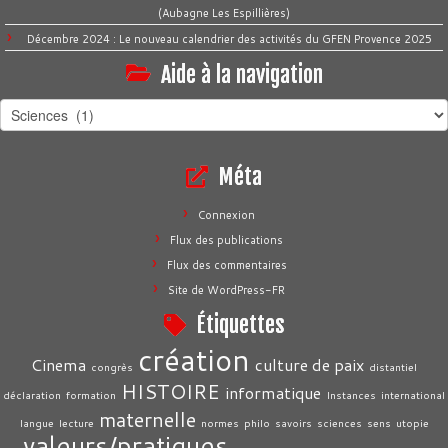
(Aubagne Les Espillières)
Décembre 2024 : Le nouveau calendrier des activités du GFEN Provence 2025
Aide à la navigation
Aide
à
la
Méta
navigation
Connexion
Flux des publications
Flux des commentaires
Site de WordPress-FR
Étiquettes
création
Cinema
culture de paix
congrès
distantiel
HISTOIRE
informatique
déclaration
formation
Instances
international
maternelle
langue
lecture
normes
philo
savoirs
sciences
sens
utopie
valeurs/pratiques