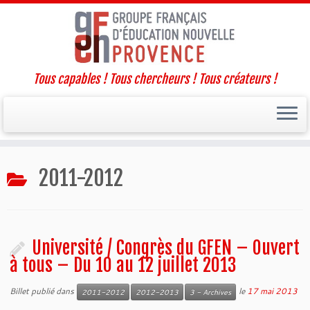
Tous capables ! Tous chercheurs ! Tous créateurs !
Passer
2011-2012
au
contenu
Université / Congrès du GFEN – Ouvert
à tous – Du 10 au 12 juillet 2013
Billet publié dans
le
17 mai 2013
2011-2012
2012-2013
3 - Archives