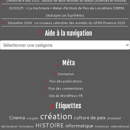
Dimanche 4 mai 2025 : Autour de deux lectures du temps (sciences et histoire)
01/03/25 : « La machinerie » Atelier d’écriture de Pascale Lassabliere (GBEN)
(Aubagne Les Espillières)
Décembre 2024 : Le nouveau calendrier des activités du GFEN Provence 2025
Aide à la navigation
Aide
à
la
Méta
navigation
Connexion
Flux des publications
Flux des commentaires
Site de WordPress-FR
Étiquettes
création
Cinema
culture de paix
congrès
distantiel
HISTOIRE
informatique
déclaration
formation
Instances
international