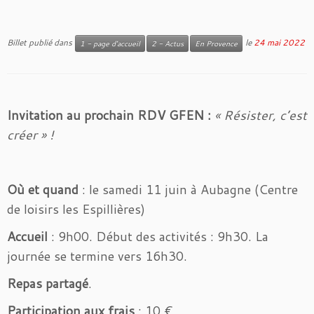
Billet publié dans
le
24 mai 2022
1 - page d'accueil
2 - Actus
En Provence
Invitation au prochain RDV GFEN :
« Résister, c’est
créer » !
Où et quand
: le samedi 11 juin à Aubagne (Centre
de loisirs les Espillières)
Accueil
: 9h00. Début des activités : 9h30. La
journée se termine vers 16h30.
Repas partagé
.
Participation aux frais
: 10 €.