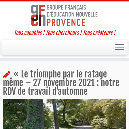
Tous capables ! Tous chercheurs ! Tous créateurs !
Passer
« Le triomphe par le ratage
au
contenu
même – 27 novembre 2021 : notre
RDV de travail d’automne