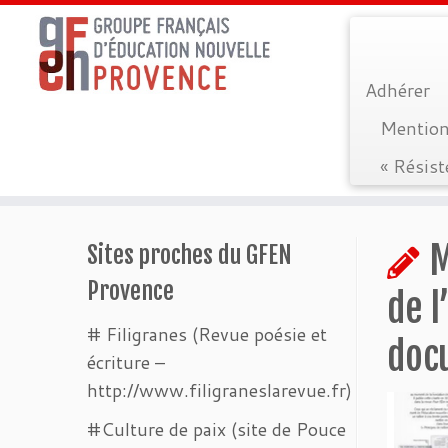
Adhérer
Mention
« Résist
Passer
au
M
Sites proches du GFEN
contenu
Provence
de l
# Filigranes (Revue poésie et
doc
écriture –
http://www.filigraneslarevue.fr)
#Culture de paix (site de Pouce