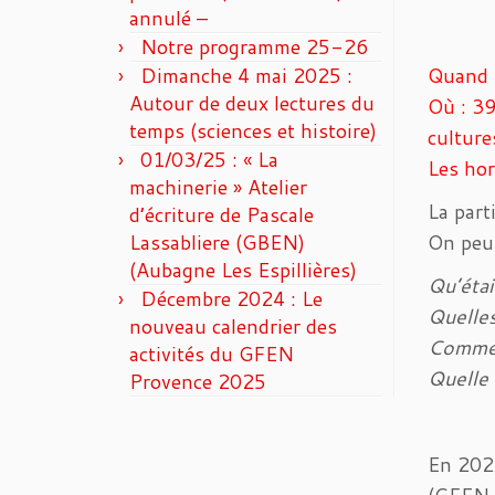
annulé –
Notre programme 25-26
Dimanche 4 mai 2025 :
Quand 
Autour de deux lectures du
Où : 39
temps (sciences et histoire)
cultures
01/03/25 : « La
Les ho
machinerie » Atelier
La part
d’écriture de Pascale
Lassabliere (GBEN)
On peut
(Aubagne Les Espillières)
Qu’étai
Décembre 2024 : Le
Quelles
nouveau calendrier des
Comment
activités du GFEN
Quelle 
Provence 2025
En 2021