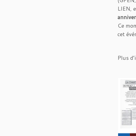
(GFEN, 
LIEN, e
anniver
Ce mome
cet évé
Plus d’