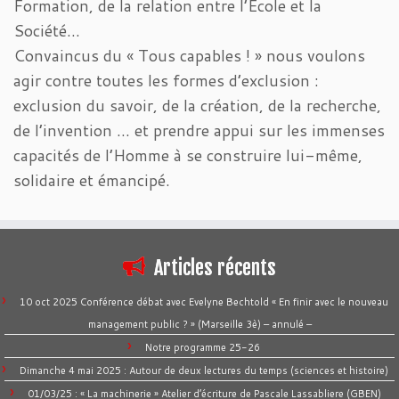
Formation, de la relation entre l’École et la
Société…
Convaincus du « Tous capables ! » nous voulons
agir contre toutes les formes d’exclusion :
exclusion du savoir, de la création, de la recherche,
de l’invention … et prendre appui sur les immenses
capacités de l’Homme à se construire lui-même,
solidaire et émancipé.
Articles récents
10 oct 2025 Conférence débat avec Evelyne Bechtold « En finir avec le nouveau
management public ? » (Marseille 3è) – annulé –
Notre programme 25-26
Dimanche 4 mai 2025 : Autour de deux lectures du temps (sciences et histoire)
01/03/25 : « La machinerie » Atelier d’écriture de Pascale Lassabliere (GBEN)