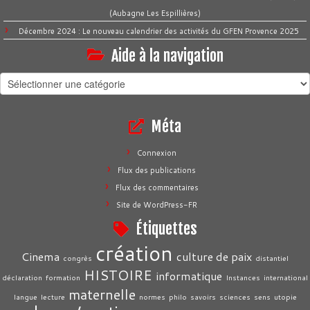
(Aubagne Les Espillières)
Décembre 2024 : Le nouveau calendrier des activités du GFEN Provence 2025
Aide à la navigation
Aide
à
la
Méta
navigation
Connexion
Flux des publications
Flux des commentaires
Site de WordPress-FR
Étiquettes
création
Cinema
culture de paix
congrès
distantiel
HISTOIRE
informatique
déclaration
formation
Instances
international
maternelle
langue
lecture
normes
philo
savoirs
sciences
sens
utopie