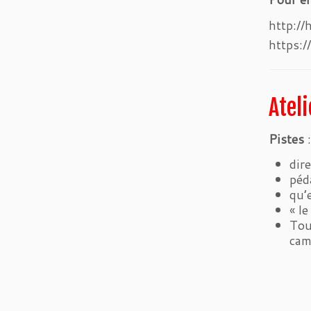
http:/
https:
Atel
Pistes
:
dire
péd
qu’
« l
Tou
cam