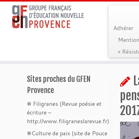
Adhérer
Mention
« Résist
Passer
au
L
Sites proches du GFEN
contenu
Provence
pens
# Filigranes (Revue poésie et
201
écriture –
http://www.filigraneslarevue.fr)
#Culture de paix (site de Pouce