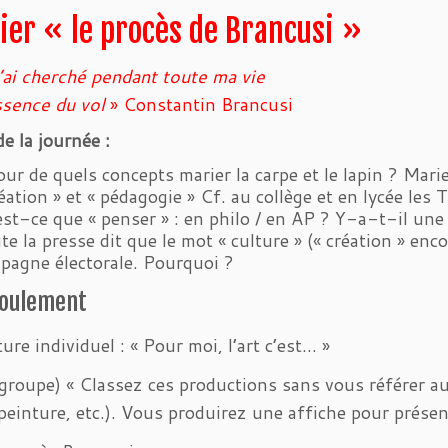
lier « le procès de Brancusi »
’ai cherché pendant toute ma vie
ssence du vol
» Constantin Brancusi
de la journée :
our de quels concepts marier la carpe et le lapin ? Marier
éation » et « pédagogie » Cf. au collège et en lycée les T
est-ce que « penser » : en philo / en AP ? Y-a-t-il une
te la presse dit que le mot « culture » (« création » enco
pagne électorale. Pourquoi ?
roulement
ture individuel : « Pour moi, l’art c’est… »
 groupe) « Classez ces productions sans vous référer au
peinture, etc.). Vous produirez une affiche pour présen