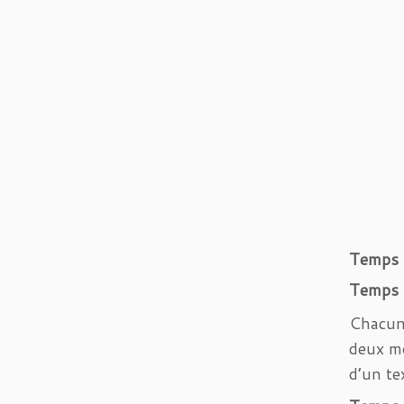
Temps 1
Temps 2
Chacun 
deux mo
d’un te