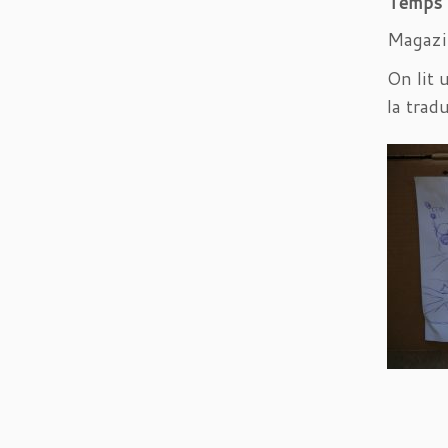
Temps 3
Magazin
On lit 
la trad