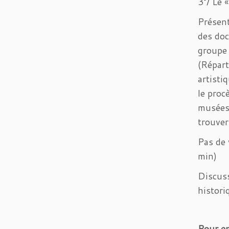
3°/ Le 
Présent
des doc
groupe 
(Répart
artisti
le proc
musées 
trouve
Pas de 
min)
Discuss
historiq
Pour en