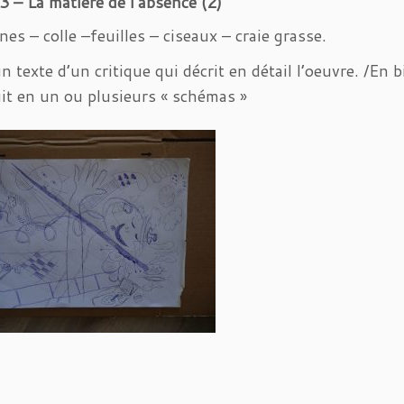
 – La matière de l’absence (2)
es – colle –feuilles – ciseaux – craie grasse.
un texte d’un critique qui décrit en détail l’oeuvre. /E
uit en un ou plusieurs « schémas »