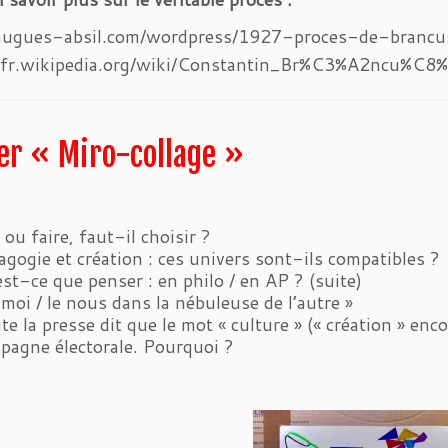
/hugues-absil.com/wordpress/1927-proces-de-brancus
//fr.wikipedia.org/wiki/Constantin_Br%C3%A2ncu%C8%
ier « Miro-collage »
 ou faire, faut-il choisir ?
agogie et création : ces univers sont-ils compatibles ?
est-ce que penser : en philo / en AP ? (suite)
e moi / le nous dans la nébuleuse de l’autre »
te la presse dit que le mot « culture » (« création » enco
pagne électorale. Pourquoi ?