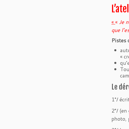
L’ate
«
«
Je n
que l’e
Pistes 
aut
« cr
qu’
Tou
cam
Le dé
1°/ écri
2°/ (en
photo, 