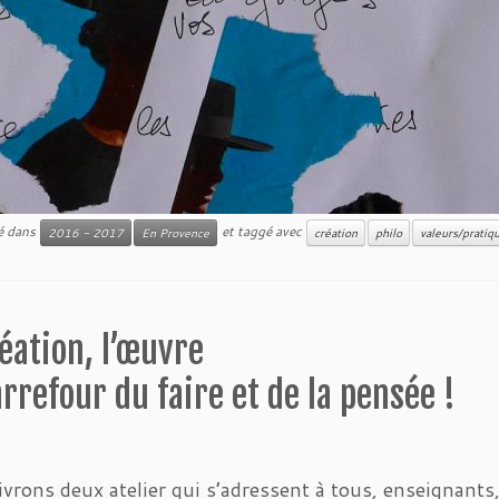
ié dans
et taggé avec
2016 - 2017
En Provence
création
philo
valeurs/pratiq
éation, l’œuvre
rrefour du faire et de la pensée !
vrons deux atelier qui s’adressent à tous, enseignants,