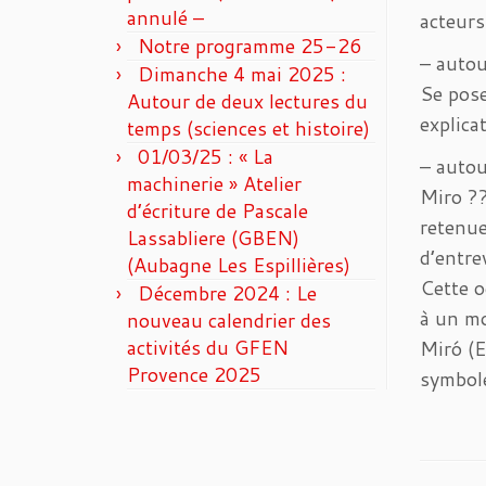
annulé –
acteurs
Notre programme 25-26
– autou
Dimanche 4 mai 2025 :
Se pose
Autour de deux lectures du
explica
temps (sciences et histoire)
01/03/25 : « La
– autou
machinerie » Atelier
Miro ??
d’écriture de Pascale
retenue
Lassabliere (GBEN)
d’entre
(Aubagne Les Espillières)
Cette o
Décembre 2024 : Le
à un mo
nouveau calendrier des
activités du GFEN
Miró (E
Provence 2025
symbole