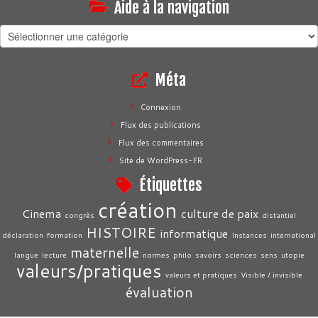
Aide à la navigation
Aide
à
la
Méta
navigation
Connexion
Flux des publications
Flux des commentaires
Site de WordPress-FR
Étiquettes
création
Cinema
culture de paix
congrès
distantiel
HISTOIRE
informatique
déclaration
formation
Instances
international
maternelle
langue
lecture
normes
philo
savoirs
sciences
sens
utopie
valeurs/pratiques
valeurs et pratiques
Visible / invisible
évaluation